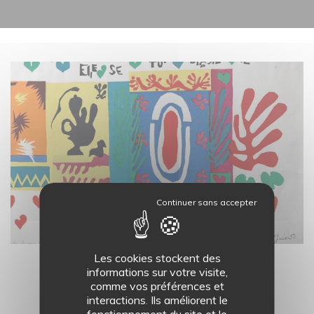
19
AOÛT
Les cookies stockent des
informations sur votre visite,
LES ATELIERS DU MASC - 11H
comme vos préférences et
COLLECTIONS
interactions. Ils améliorent le
fonctionnement du site et le