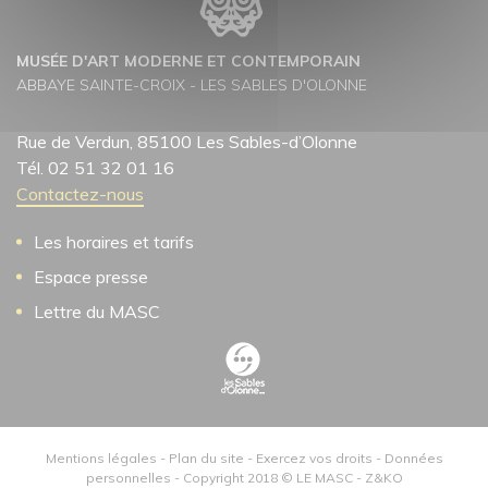
Contact
Chez les tout-petits
MUSÉE D'ART MODERNE ET CONTEMPORAIN
ABBAYE SAINTE-CROIX - LES SABLES D'OLONNE
Rue de Verdun, 85100 Les Sables-d’Olonne
Tél. 02 51 32 01 16
Contactez-nous
Les horaires et tarifs
Espace presse
Lettre du MASC
Mentions légales
-
Plan du site
-
Exercez vos droits
-
Données
personnelles
- Copyright 2018 © LE MASC -
Z&KO