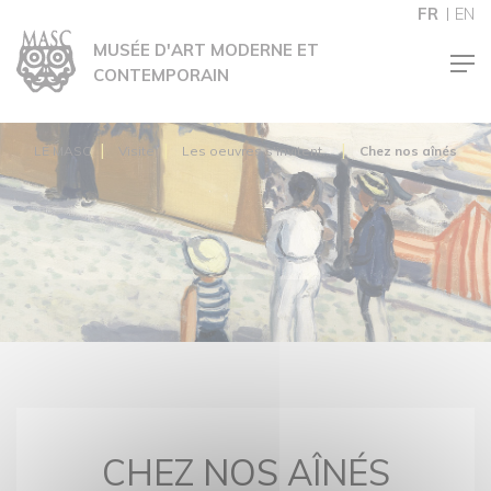
Panneau de gestion des cookies
FR
EN
MUSÉE D'ART MODERNE ET
CONTEMPORAIN
LE MASC
Visite
Les oeuvres s'invitent...
Chez nos aînés
CHEZ NOS AÎNÉS