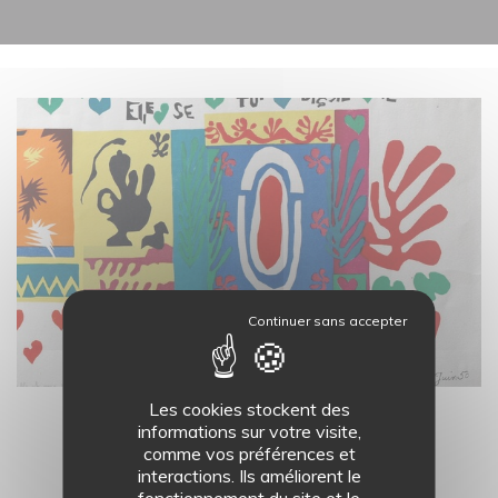
19
AOÛT
Les cookies stockent des
informations sur votre visite,
LES ATELIERS DU MASC - 11H
comme vos préférences et
COLLECTIONS
interactions. Ils améliorent le
fonctionnement du site et le