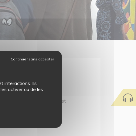
 interactions. Ils
les activer ou de les
isite guidée, la réservation est