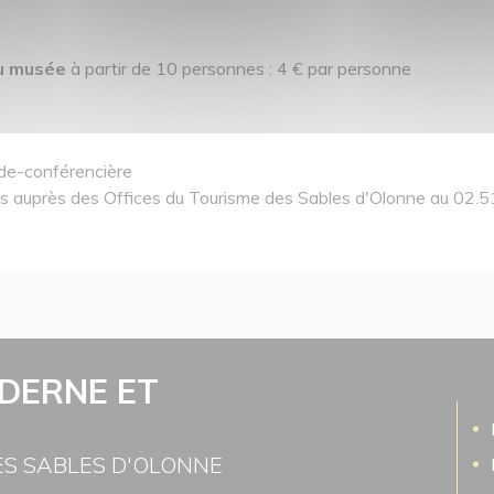
au musée
à partir de 10 personnes : 4 € par personne
ide-conférencière
 auprès des Offices du Tourisme des Sables d'Olonne au 02.5
DERNE ET
ES SABLES D'OLONNE